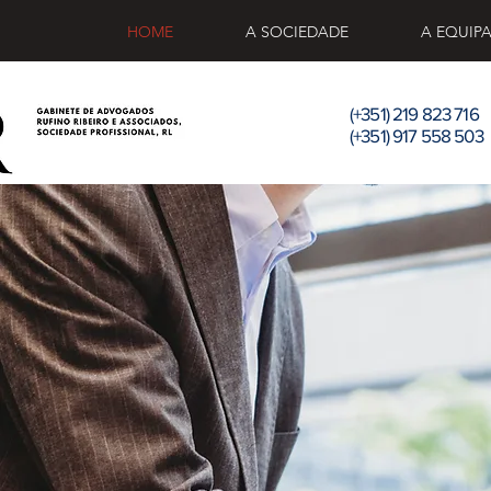
HOME
A SOCIEDADE
A EQUIP
(+351) 219 823 716
(+351) 917 558 503