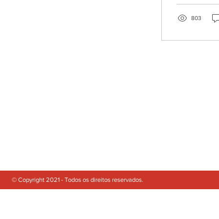
803
© Copyright 2021 Gabinete de Advogados
POLÍTICA DE PRIVACIDADE
TERMOS DE UTILIZA
© Copyright 2021 - Todos os direitos reservados.