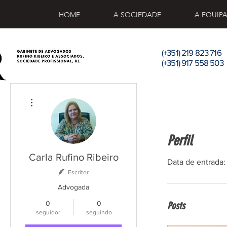
HOME
A SOCIEDADE
A EQUIP
(+351) 219 823 716
(+351) 917 558 503
Mais ações
Perfil
Carla Rufino Ribeiro
Data de entrada:
Escritor
Advogada
0
0
Posts
seguidor
seguindo