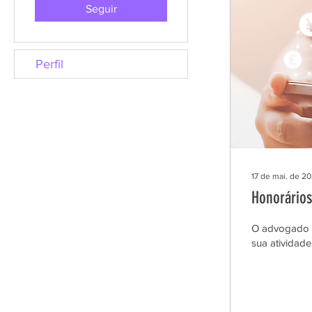
Seguir
Perfil
17 de mai. de 20
Honorário
O advogado t
sua atividade