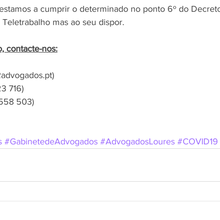
stamos a cumprir o determinado no ponto 6º do Decreto
Teletrabalho mas ao seu dispor.
, contacte-nos:
Radvogados.pt)
23 716)
 558 503)
s
#GabinetedeAdvogados
#AdvogadosLoures
#COVID19