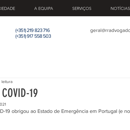
CIEDADE
A EQUIPA
SERVIÇOS
NOTÍCIAS
(+351) 219 823 716
geral@rradvogado
(+351) 917 558 503
 leitura
 COVID-19
2021
-19 obrigou ao Estado de Emergência em Portugal (e no