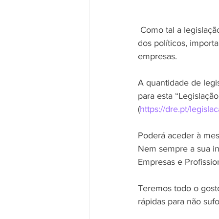
 Como tal a legislação especial tem um carácter urgente e determinante. Mais que as palavras 
dos políticos, impor
empresas.
A quantidade de legis
para esta “Legislaçã
(
https://dre.pt/legisla
Poderá aceder à mes
Nem sempre a sua inte
Empresas e Profission
Teremos todo o gost
rápidas para não sufo