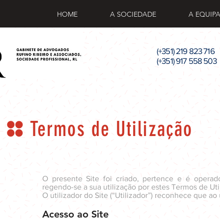
HOME
A SOCIEDADE
A EQUIP
(+351) 219 823 716
(+351) 917 558 503
Termos de Utilização
O presente Site foi criado, pertence e é opera
regendo-se a sua utilização por estes Termos de Uti
O utilizador do Site (“Utilizador”) reconhece que ao 
Acesso ao Site