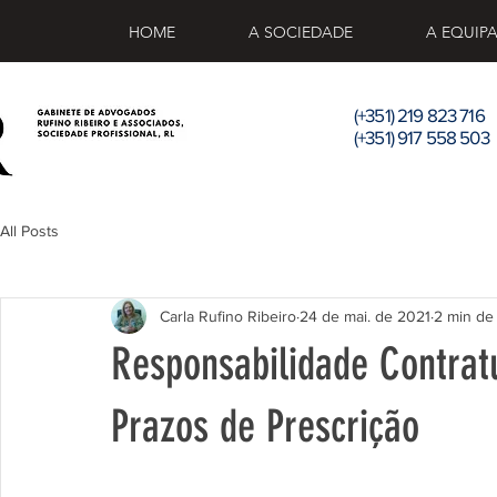
HOME
A SOCIEDADE
A EQUIP
(+351) 219 823 716
(+351) 917 558 503
All Posts
Carla Rufino Ribeiro
24 de mai. de 2021
2 min de 
Responsabilidade Contratu
Prazos de Prescrição