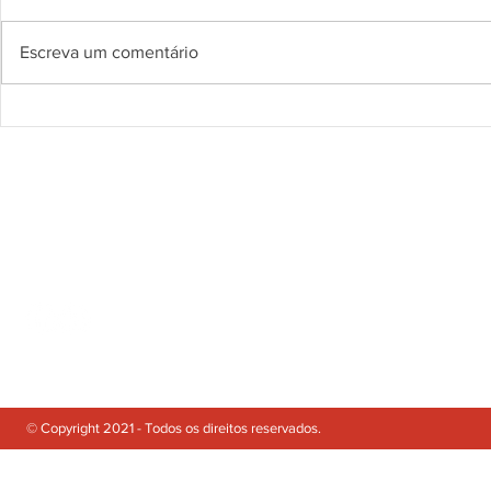
Escreva um comentário
A Amnistia Papal em Portugal: uma
A Nova Legislaçã
graça ou uma injustiça?
Consumidor - O D
de 18 de Outubro
© Copyright 2021 Gabinete de Advogados
POLÍTICA DE PRIVACIDADE
TERMOS DE UTILIZA
© Copyright 2021 - Todos os direitos reservados.