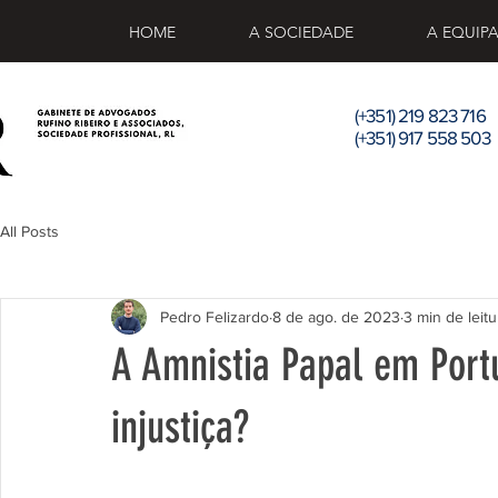
HOME
A SOCIEDADE
A EQUIP
(+351) 219 823 716
(+351) 917 558 503
All Posts
Pedro Felizardo
8 de ago. de 2023
3 min de leitu
A Amnistia Papal em Port
injustiça?