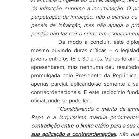
A amnistia dirige-se ao crime, apaga-o, fá-lo
da infracção, suprime a incriminação. O pe
perpetração da infracção, não a elimina ou e
penais da infracção, mas não apaga o pró
perdão não faz cair o crime em esquecimento
		De modo a concluir, este diploma peca já a partir do seu anteprojeto, onde – 
mesmo ouvindo duras críticas – o legislad
jovens entre os 16 e 30 anos. Várias foram a
apresentaram, mas nenhuma deu resultado. M
promulgada pelo Presidente da República, 
apenas parcial, aplicando-se somente a sa
contraordenacionais. E este raciocínio fund
oficial, onde se pode ler: 
“Considerando o mérito da amnis
Papa e a larguíssima maioria parlamenta
contradição entre o limite etário para a sua 
sua aplicação a contraordenações
, não que