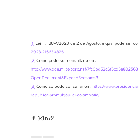
[1]
 Lei n.º 38-A/2023 de 2 de Agosto, a qual pode ser co
2023-216630826
[2]
 Como pode ser consultado em: 
http://www.gde.mj.pt/pgrp.nsf/7fc0bd52c6f5cd5a80
OpenDocument&ExpandSection=-3
[3]
 Como se pode consultar em: 
https://www.presidencia
republica-promulgou-lei-da-amnistia/