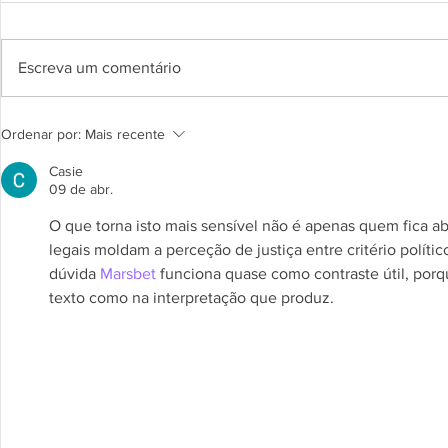
Escreva um comentário
A Nova Legislação da Proteção do
Alargamento do 
Ordenar por:
Mais recente
Consumidor - O Decreto-Lei n.º 84/2021,
bens móveis – De
de 18 de Outubro
Casie
09 de abr.
O que torna isto mais sensível não é apenas quem fica 
legais moldam a perceção de justiça entre critério políti
dúvida 
Marsbet
 funciona quase como contraste útil, porq
texto como na interpretação que produz.