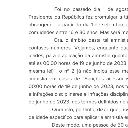
		Foi no passado dia 1 de agosto, mesmo nas vésperas da visita papal, que o 
Presidente da República fez promulgar a tã
abrangerá – a partir do dia 1 de setembro,
com idades entre 16 e 30 anos. Mas será m
		Ora, o âmbito desta tal amnistia está previsto no seu artigo 2º e os seus dois 
confusos números. Vejamos, enquanto que o
idades, para a aplicação da amnistia quanto a
até às 00:00 horas de 19 de junho de 2023 (…
mesma lei)”, o nº 2 já não indica esse me
amnistia em casos de “Sanções acessórias 
00:00 horas de 19 de junho de 2023, nos ter
a infrações disciplinares e infrações discipli
de junho de 2023, nos termos definidos no a
		Quer isto, portanto, dizer que, nos casos previstos desse nº 2, não há um intervalo 
de idade específico para aplicar a amnistia
		Deste modo, uma pessoa de 50 anos, que praticou um ilícito rodoviário, poderá não 