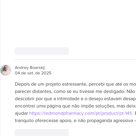
Curtir
Responder
Andrey Boarskij
04 de set. de 2025
Depois de um projeto estressante, percebi que até os 
parecer distantes, como se eu tivesse me desligado. Não 
descobrir por que a intimidade e o desejo estavam desa
encontrei uma página que não impõe soluções, mas deixa 
ajudar 
https://redmondpharmacy.com/pt/product/pt-141/
.
tranquilo oferecesse apoio, e não propaganda agressiva
Curtir
Responder