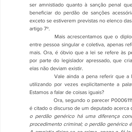
ser amnistiado quanto à sanção penal que
beneficiar do perdão de sanções acessóri
exceto se estiverem previstas no elenco das
artigo 7º.
		Mais acrescentamos que o diploma aqui em estudo nada diz acerca da distinção 
entre pessoa singular e coletiva, apenas re
mais. Ora, é óbvio que a lei se refere às 
por parte do legislador apressado, que cr
elas não deviam existir.
		Vale ainda a pena referir que a lei da amnistia usa duas terminologias diferentes, 
utilizando por vezes explicitamente a palav
Estamos a falar de coisas iguais? 
		Ora, segundo o parecer P000611990, da Procuradoria Geral da República, em que 
é citado o discurso de um deputado acerca d
o perdão genérico há uma diferença conc
procedimento criminal; o perdão genérico é 